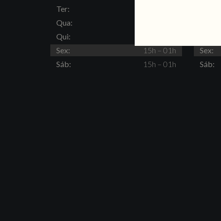
Ter:
15h – 23h
Ter:
Qua:
15h – 23h
Qua:
Qui:
15h – 23h
Qui:
Sex:
15h – 01h
Sex:
Sáb:
15h – 01h
Sáb: