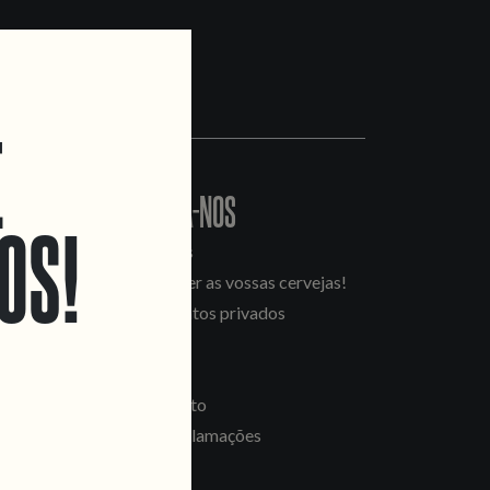
E
CONTACTA-NOS
OS!
Informações
Quero vender as vossas cervejas!
Tours e eventos privados
LINKS
Recrutamento
Livro de Reclamações
SEGUE-NOS