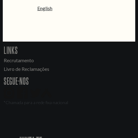
CONTACTA-NOS
English
Informações
Quero vender as vossas cervejas!
Tours e eventos privados
LINKS
Recrutamento
Livro de Reclamações
SEGUE-NOS
*Chamada para a rede fixa nacional