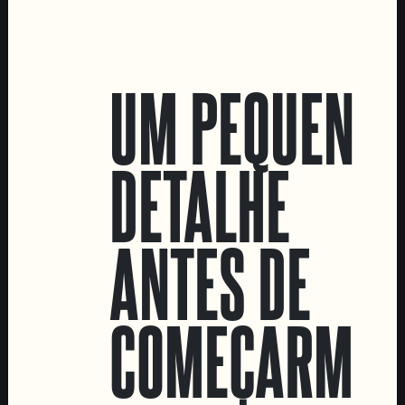
LOCATIONS
UM PEQUENO
Marvila Taproom
Intendente Taproom
DETALHE
Fábrica
CONTACTA-NOS
ANTES DE
Informações
Quero vender as vossas cervejas!
Tours e eventos privados
COMEÇARMOS
LINKS
Recrutamento
Livro de Reclamações