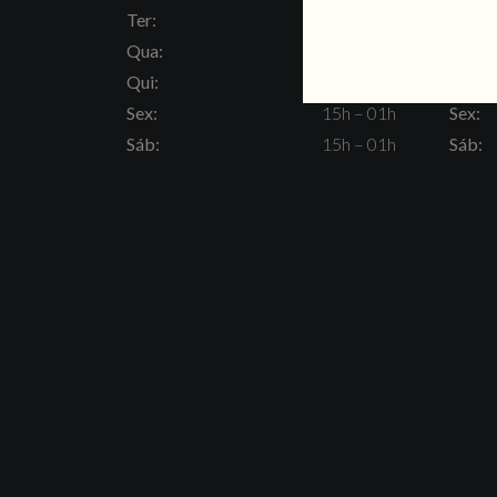
Ter:
15h – 23h
Ter:
Qua:
15h – 23h
Qua:
Qui:
15h – 23h
Qui:
Sex:
15h – 01h
Sex:
Sáb:
15h – 01h
Sáb: