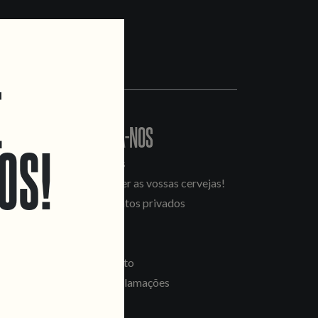
E
CONTACTA-NOS
OS!
Informações
Quero vender as vossas cervejas!
Tours e eventos privados
LINKS
Recrutamento
Livro de Reclamações
SEGUE-NOS