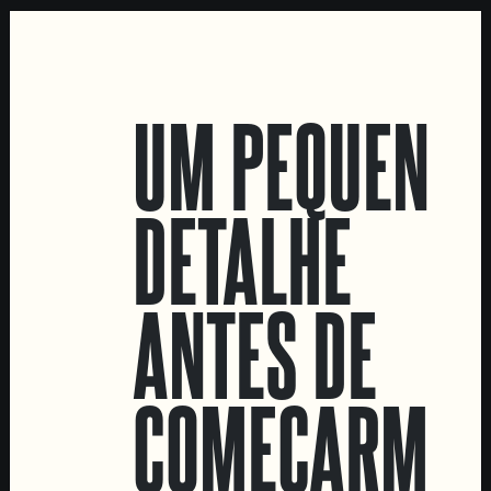
LOCATIONS
UM PEQUENO
Marvila Taproom
Intendente Taproom
DETALHE
Fábrica
CONTACTA-NOS
ANTES DE
Informações
Quero vender as vossas cervejas!
Tours e eventos privados
COMEÇARMOS
LINKS
Recrutamento