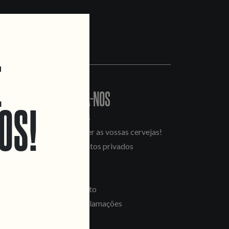
E
CONTACTA-NOS
OS!
Informações
Quero vender as vossas cervejas!
Tours e eventos privados
LINKS
Recrutamento
Livro de Reclamações
SEGUE-NOS