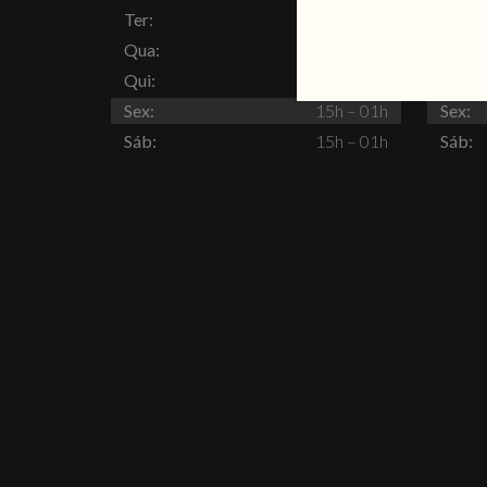
Ter:
15h – 23h
Ter:
Qua:
15h – 23h
Qua:
Qui:
15h – 23h
Qui:
Sex:
15h – 01h
Sex:
Sáb:
15h – 01h
Sáb: