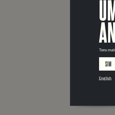
UM
AN
Tens mai
SIM
English