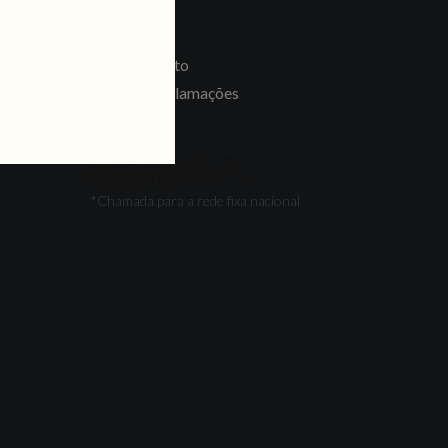
LINKS
Recrutamento
Livro de Reclamações
SEGUE-NOS
*Chamada para a rede fixa nacional