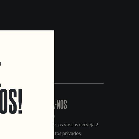
E
OS!
CONTACTA-NOS
Informações
Quero vender as vossas cervejas!
Tours e eventos privados