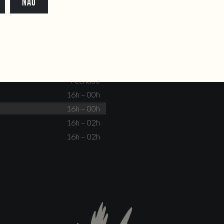
NÃO
dente@doiscorvos.pt
211 331 093
*
info@doiscorvos.pt
S
HORAS
Fechado
Não há eventos
Fechado
Fechado
16h – 00h
16h – 00h
16h – 02h
16h – 02h