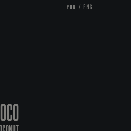
POR
/
ENG
COCO
COCONUT