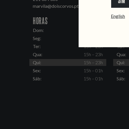
SIM
marvila@doiscorvos.pt
inten
English
HORAS
HORA
Dom:
15h – 23h
Dom:
Seg:
Fechado
Seg:
Ter:
15h – 23h
Ter:
Qua:
15h – 23h
Qua:
Qui:
15h – 23h
Qui:
Sex:
15h – 01h
Sex:
Sáb:
15h – 01h
Sáb: