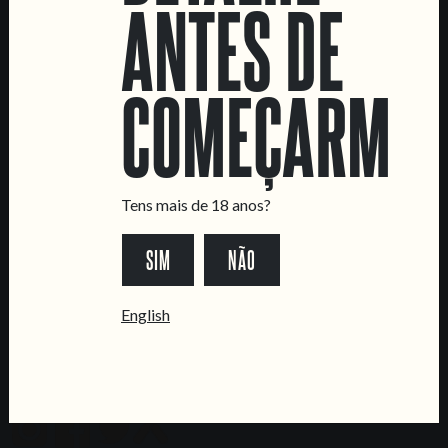
LOCATIONS
ANTES DE
Marvila Taproom
Intendente Taproom
COMEÇARMOS
Fábrica
CONTACTA-NOS
Informações
Tens mais de 18 anos?
Quero vender as vossas cervejas!
Tours e eventos privados
SIM
NÃO
LINKS
English
Recrutamento
Livro de Reclamações
SEGUE-NOS