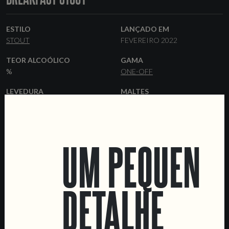
ESTILO
LANÇADO EM
STOUT
FEVEREIRO 2022
TEOR ALCOÓLICO
GAMA
%
ONE-OFF
LEVEDURA
MALTES
HAZY
PILSNER
CARAFA
FLAKED
OATS
FORMATOS
OUTROS INGREDIENTES
UM PEQUENO
44 CL LATAS
BARRIS
CAFÉ
DETALHE