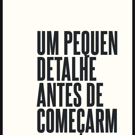
LOCATIONS
UM PEQUENO
Marvila Taproom
Intendente Taproom
DETALHE
Fábrica
CONTACTA-NOS
ANTES DE
Informações
Quero vender as vossas cervejas!
Tours e eventos privados
COMEÇARMOS
LINKS
Recrutamento
Livro de Reclamações