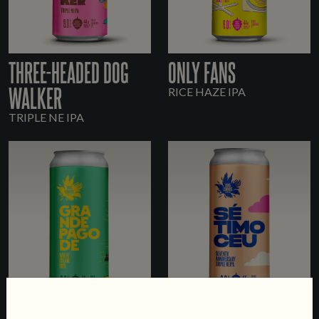
THREE-HEADED DOG
ONLY FANS
WALKER
RICE HAZE IPA
TRIPLE NE IPA