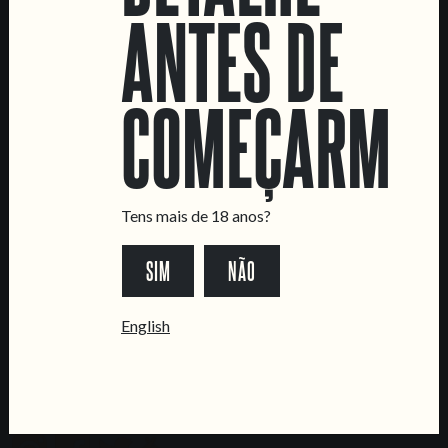
ANTES DE
LOCATIONS
Marvila Taproom
Intendente Taproom
COMEÇARMOS
Fábrica
CONTACTA-NOS
Informações
Tens mais de 18 anos?
Quero vender as vossas cervejas!
Tours e eventos privados
SIM
NÃO
LINKS
English
Recrutamento
Livro de Reclamações
SEGUE-NOS